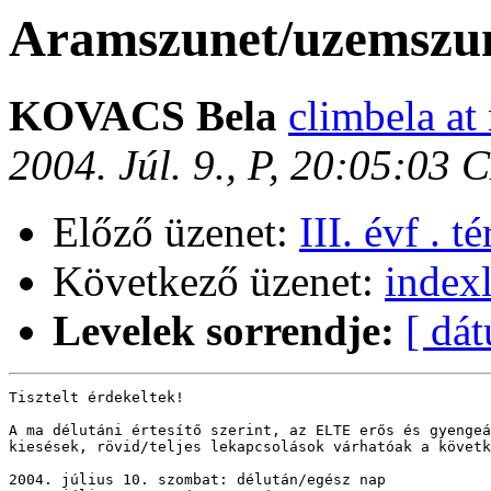
Aramszunet/uzemszu
KOVACS Bela
climbela at
2004. Júl. 9., P, 20:05:03 
Előző üzenet:
III. évf . 
Következő üzenet:
index
Levelek sorrendje:
[ dá
Tisztelt érdekeltek!

A ma délutáni értesítő szerint, az ELTE erős és gyengeá
kiesések, rövid/teljes lekapcsolások várhatóak a követk
2004. július 10. szombat: délután/egész nap
