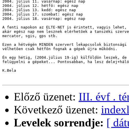
2004. július 11. vasárnap: egész nap

2004. július 12. hétfő: egész nap

2004. július 13. kedd: egész nap

2004. július 17. szombat: egész nap

2004. július 18. vasárnap: egész nap

A fenti napokon az ELTE-NET is érintett, vagyis lehet, 
akár egész nap nem lesznek elérhetőek a tanszéki szerve
mercator, sgis, gps stb.

Ezen a hétvégén MINDEN szervert lekapcsolok biztonsági 
vélhetően csak hétfőn fognak a gépek újra működni.

Én egy hétig, (2004.július 19-ig) külföldön leszek, de 
felügyelni a gépeket... Pontosabban, ha lesz delej+háló
K.Bela

Előző üzenet:
III. évf . 
Következő üzenet:
index
Levelek sorrendje:
[ dá