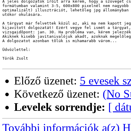
A jeles dolgozatok íróit arra kérem, hogy a szöveget cs
formátumban valamint 3-5, 600x800 pixelnél nem nagyobb 
optimalizált) illusztrációt, lehetõleg jpg állományban 
utókor okulására.

A tárgyat már felvettek közül az, aki ma nem kapott jeg
kijavított dolgozatát! Ezért vegye fel ismét a tárgyat,
vizsgaidõpont: jan. 30. Ha probléma van, kérem jelezzék
Akiknek kisebb javítanivalójuk akadt, azoknak megelõleg
A dolgozatot azonban tõlük is mihamarabb várom...

Üdvözlettel:

Török Zsolt

Előző üzenet:
5 evesek s
Következő üzenet:
(No S
Levelek sorrendje:
[ dá
További információk a(z) Ha