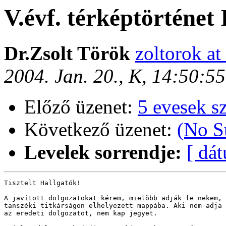
V.évf. térképtörténet I
Dr.Zsolt Török
zoltorok at
2004. Jan. 20., K, 14:50:5
Előző üzenet:
5 evesek s
Következő üzenet:
(No S
Levelek sorrendje:
[ dá
Tisztelt Hallgatók!

A javított dolgozatokat kérem, mielõbb adják le nekem, 
tanszéki titkárságon elhelyezett mappába. Aki nem adja 
az eredeti dolgozatot, nem kap jegyet. 
