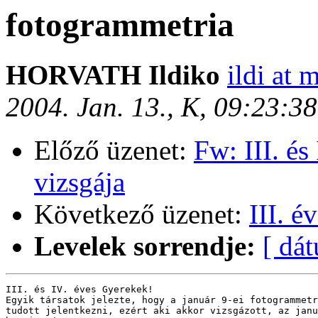
fotogrammetria
HORVATH Ildiko
ildi at 
2004. Jan. 13., K, 09:23:3
Előző üzenet:
Fw: III. és
vizsgája
Következő üzenet:
III. é
Levelek sorrendje:
[ dá
III. és IV. éves Gyerekek!

Egyik társatok jelezte, hogy a január 9-ei fotogrammetr
tudott jelentkezni, ezért aki akkor vizsgázott, az janu