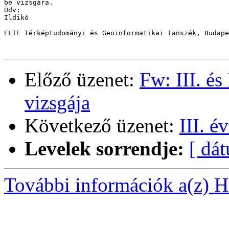
be vizsgára.

Üdv:

Ildikó

ELTE Térképtudományi és Geoinformatikai Tanszék, Budape
Előző üzenet:
Fw: III. és
vizsgája
Következő üzenet:
III. é
Levelek sorrendje:
[ dá
További információk a(z) Ha