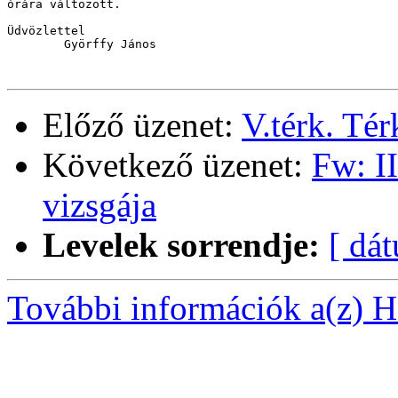
órára változott.

Üdvözlettel

        Györffy János

Előző üzenet:
V.térk. Tér
Következő üzenet:
Fw: II
vizsgája
Levelek sorrendje:
[ dá
További információk a(z) Ha