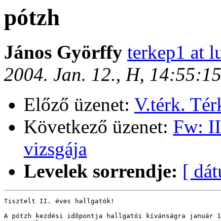
pótzh
János Györffy
terkep1 at l
2004. Jan. 12., H, 14:55:1
Előző üzenet:
V.térk. Tér
Következő üzenet:
Fw: II
vizsgája
Levelek sorrendje:
[ dá
Tisztelt II. éves hallgatók!

A pótzh kezdési idõpontja hallgatói kívánságra január 1