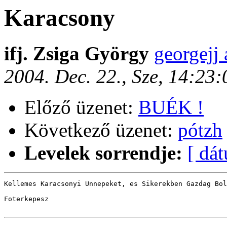
Karacsony
ifj. Zsiga György
georgejj 
2004. Dec. 22., Sze, 14:23
Előző üzenet:
BUÉK !
Következő üzenet:
pótzh
Levelek sorrendje:
[ dá
Kellemes Karacsonyi Unnepeket, es Sikerekben Gazdag Bol
Foterkepesz
