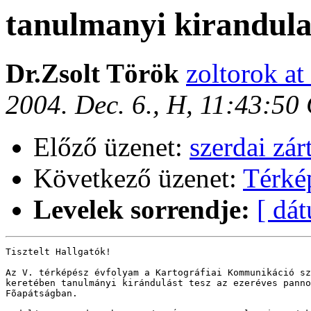
tanulmanyi kirandul
Dr.Zsolt Török
zoltorok at
2004. Dec. 6., H, 11:43:50
Előző üzenet:
szerdai zár
Következő üzenet:
Térké
Levelek sorrendje:
[ dá
Tisztelt Hallgatók!

Az V. térképész évfolyam a Kartográfiai Kommunikáció sz
keretében tanulmányi kirándulást tesz az ezeréves panno
Fõapátságban. 
