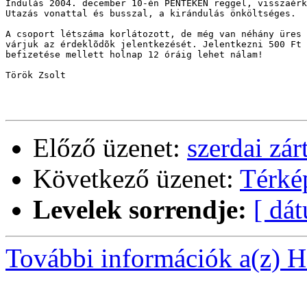
Indulás 2004. december 10-én PÉNTEKEN reggel, visszaérk
Utazás vonattal és busszal, a kirándulás önköltséges.

A csoport létszáma korlátozott, de még van néhány üres 
várjuk az érdeklõdõk jelentkezését. Jelentkezni 500 Ft 
befizetése mellett holnap 12 óráig lehet nálam! 

Török Zsolt

Előző üzenet:
szerdai zár
Következő üzenet:
Térké
Levelek sorrendje:
[ dá
További információk a(z) Ha