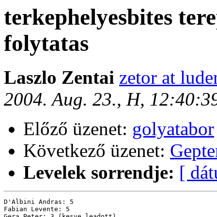
terkephelyesbites ter
folytatas
Laszlo Zentai
zetor at lude
2004. Aug. 23., H, 12:40:
Előző üzenet:
golyatabor
Következő üzenet:
Gepte
Levelek sorrendje:
[ dá
D'Albini Andras: 5

Fabian Levente: 5

Gera Peter: 3 (kesve leadott)
