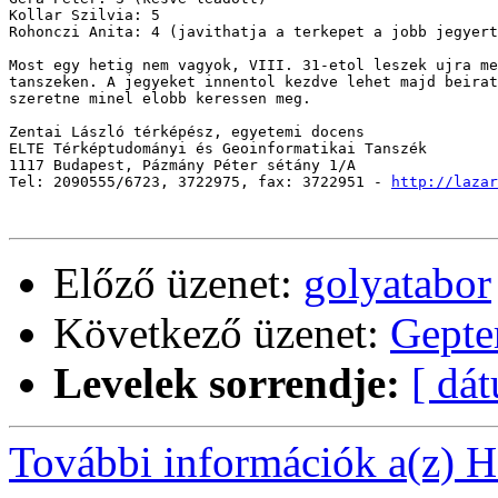
Kollar Szilvia: 5

Rohonczi Anita: 4 (javithatja a terkepet a jobb jegyert
Most egy hetig nem vagyok, VIII. 31-etol leszek ujra me
tanszeken. A jegyeket innentol kezdve lehet majd beirat
szeretne minel elobb keressen meg.

Zentai László térképész, egyetemi docens

ELTE Térképtudományi és Geoinformatikai Tanszék

1117 Budapest, Pázmány Péter sétány 1/A

Tel: 2090555/6723, 3722975, fax: 3722951 - 
http://lazar
Előző üzenet:
golyatabor
Következő üzenet:
Gepte
Levelek sorrendje:
[ dá
További információk a(z) Ha