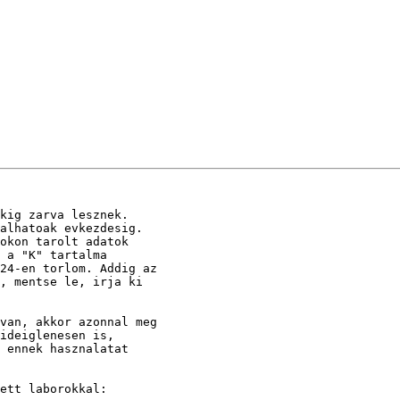
kig zarva lesznek.

alhatoak evkezdesig.

okon tarolt adatok 

 a "K" tartalma 

24-en torlom. Addig az 

, mentse le, irja ki 

van, akkor azonnal meg 

ideiglenesen is, 

 ennek hasznalatat 

ett laborokkal:
