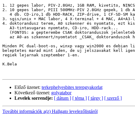
1. 12 gepes labor, PIV-2.8GHz, 1GB RAM, kivetito, NINCS
2. 10 gepes labor, PIII 500MHz-PIV 2.8GHz gepek, 1 db A
   4 db. CD-iro,1 db HDD-RACK, ZIP-drive, 1 CF-SD-SM ka
3. sgis/unix + MAC labor, 4 X-terminal + 4 MAC, A4+A3-l
4. doktorandusz terem, A0 szkenner és nyomtato, ezt kis
   A3-tintasugaras nyomtato, CD-iro, HDD-rack...

   (FONTOS: a gepterembe CSAK doktoranduszok jelenleteb
   az A0-as szkennert/nyomtatot _CSAK_ doktoranduszok h
Minden PC dual-boot-os, winxp vagy win2000 es debian li
beleptetes marad mint iden, de uj jelszavakat kell igen
regiek lejarnak szeptember 1-en.

K.Bela

Előző üzenet:
terkephelyesbites terepgyakorlat
Következő üzenet:
golyatabor
Levelek sorrendje:
[ dátum ]
[ téma ]
[ tárgy ]
[ szerző ]
További információk a(z) Hallgato levelezőlistáról