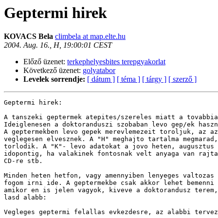
Geptermi hirek
KOVACS Bela
climbela at map.elte.hu
2004. Aug. 16., H, 19:00:01 CEST
Előző üzenet:
terkephelyesbites terepgyakorlat
Következő üzenet:
golyatabor
Levelek sorrendje:
[ dátum ]
[ téma ]
[ tárgy ]
[ szerző ]
Geptermi hirek:

A tanszeki geptermek atepites/szereles miatt a tovabbia
Ideiglenesen a doktoranduszi szobaban levo gep/ek haszn
A geptermekben levo gepek merevlemezeit toroljuk, az az
veglegesen elvesznek. A "H" meghajto tartalma megmarad,
torlodik. A "K"- levo adatokat a jovo heten, augusztus 
idopontig, ha valakinek fontosnak velt anyaga van rajta
CD-re stb.

Minden heten hetfon, vagy amennyiben lenyeges valtozas 
fogom irni ide. A geptermekbe csak akkor lehet bemenni 
amikor en is jelen vagyok, kiveve a doktorandusz terem,
lasd alabb:

Vegleges geptermi felallas evkezdesre, az alabbi tervez