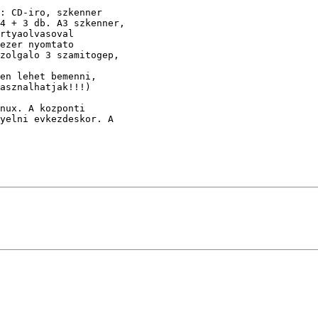
: CD-iro, szkenner

4 + 3 db. A3 szkenner,

rtyaolvasoval

ezer nyomtato

zolgalo 3 szamitogep,

en lehet bemenni, 

asznalhatjak!!!)

nux. A kozponti 

yelni evkezdeskor. A 
