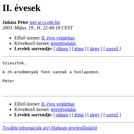
II. évesek
Juhász Péter
jpet at cs.elte.hu
2003. Május. 19., H, 22:48:18 CEST
Előző üzenet:
II. éves vetülettan
Következő üzenet:
teremfoglalás
Levelek sorrendje:
[ dátum ]
[ téma ]
[ tárgy ]
[ szerző ]
Sziasztok.

A zh-eredmények fenn vannak a honlapomon.

Péter

Előző üzenet:
II. éves vetülettan
Következő üzenet:
teremfoglalás
Levelek sorrendje:
[ dátum ]
[ téma ]
[ tárgy ]
[ szerző ]
További információk a(z) Hallgato levelezőlistáról