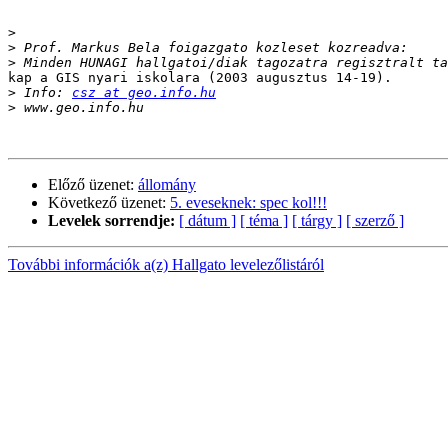
>
>
>
kap a GIS nyari iskolara (2003 augusztus 14-19).

>
 Info: 
csz at geo.info.hu
>
Előző üzenet:
állomány
Következő üzenet:
5. eveseknek: spec kol!!!
Levelek sorrendje:
[ dátum ]
[ téma ]
[ tárgy ]
[ szerző ]
További információk a(z) Hallgato levelezőlistáról