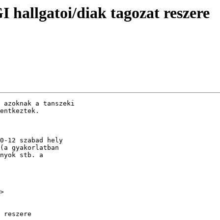
allgatoi/diak tagozat reszere
 azoknak a tanszeki

entkeztek.

0-12 szabad hely

(a gyakorlatban

nyok stb. a

>

 reszere
