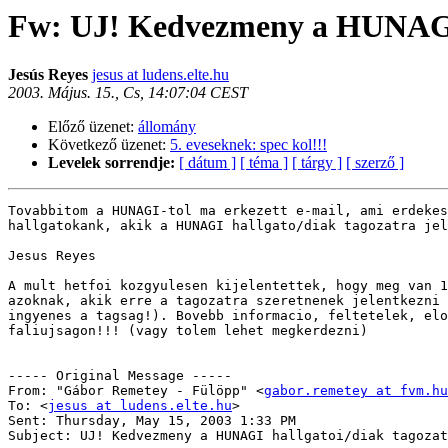
Fw: UJ! Kedvezmeny a HUNAGI h
Jesús Reyes
jesus at ludens.elte.hu
2003. Május. 15., Cs, 14:07:04 CEST
Előző üzenet:
állomány
Következő üzenet:
5. eveseknek: spec kol!!!
Levelek sorrendje:
[ dátum ]
[ téma ]
[ tárgy ]
[ szerző ]
Tovabbitom a HUNAGI-tol ma erkezett e-mail, ami erdekes
hallgatokank, akik a HUNAGI hallgato/diak tagozatra jel
Jesus Reyes

A mult hetfoi kozgyulesen kijelentettek, hogy meg van 1
azoknak, akik erre a tagozatra szeretnenek jelentkezni 
ingyenes a tagsag!). Bovebb informacio, feltetelek, elo
faliujsagon!!! (vagy tolem lehet megkerdezni)

----- Original Message -----

From: "Gábor Remetey - Fülöpp" <
gabor.remetey at fvm.hu
To: <
jesus at ludens.elte.hu
>

Sent: Thursday, May 15, 2003 1:33 PM

Subject: UJ! Kedvezmeny a HUNAGI hallgatoi/diak tagozat