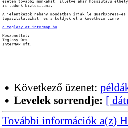
eseten tovabbi munkakat, illetve akar hosszutavu elhely
is tudunk biztositani.  

A jelentkezok nehany mondatban irjak le QuarkXpress-es

tapasztalataikat, es a kuldjek el a kovetkezo cimre:

o.teglasy at intermap.hu
Koszonettel:

Teglasy Ors

InterMAP Kft.

Következő üzenet:
példá
Levelek sorrendje:
[ dá
További információk a(z) Ha