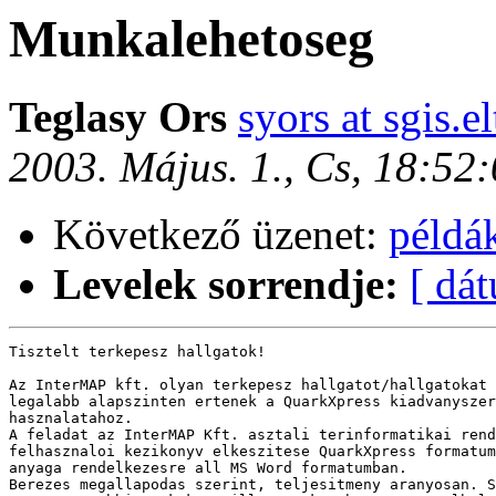
Munkalehetoseg
Teglasy Ors
syors at sgis.e
2003. Május. 1., Cs, 18:5
Következő üzenet:
példá
Levelek sorrendje:
[ dá
Tisztelt terkepesz hallgatok!

Az InterMAP kft. olyan terkepesz hallgatot/hallgatokat 
legalabb alapszinten ertenek a QuarkXpress kiadvanyszer
hasznalatahoz. 

A feladat az InterMAP Kft. asztali terinformatikai rend
felhasznaloi kezikonyv elkeszitese QuarkXpress formatum
anyaga rendelkezesre all MS Word formatumban.

Berezes megallapodas szerint, teljesitmeny aranyosan. S