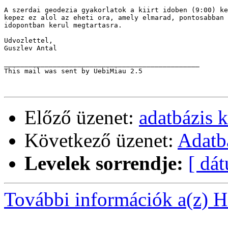
A szerdai geodezia gyakorlatok a kiirt idoben (9:00) ke
kepez ez alol az eheti ora, amely elmarad, pontosabban 
idopontban kerul megtartasra.

Udvozlettel,

Guszlev Antal

________________________________________________

This mail was sent by UebiMiau 2.5

Előző üzenet:
adatbázis k
Következő üzenet:
Adatb
Levelek sorrendje:
[ dá
További információk a(z) Ha