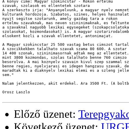
A konyv cime: Magyar szokincstar - Rokon ertelmu

szavak, szolasok es ellentetek szotara

A szerkeszto irja: "Anyanyelvunk, a magyar nyelv nemzet
kulturank hordozoja. Szabatos, szines, helyes hasznalat
nyujt segitse szotarunk, amely gazdag tara a rokon 

ertelmu szavaknak, mas neven szininimaknak, es feltunte
a szavaknal nagyobb lexikai egysegeket (szokapcsolatoka
szolasokat, kozmondasokat) is. A magyar szotarirodalomb
elsokent kozli a szavak ellentetet, antonimajat.

A Magyar szokincstar 25 500 vastag betus cimszot tartal
A szocikkekben talalhato szavak szama 80 600. A szotar 
14 400 szonak, szininimasornak adtak meg az ellentetet.
mint 3800 kozmondas, szolas talalhato benne 760 cimszo 
besorolva. A mai koznyelv szavain kivul szep szammal sz
benne regies, nyelvjarasi es idegen hangzasu szavak, de
maradtak ki a diaknyelv lexikai elemi es a szleng jelle
sem."

Nalam jelentkezzen, akit erdekel. Ara 3500 Ft. (A boltb
Orosz Laszlo

Előző üzenet:
Terepgyako
Következő üzenet:
URGE