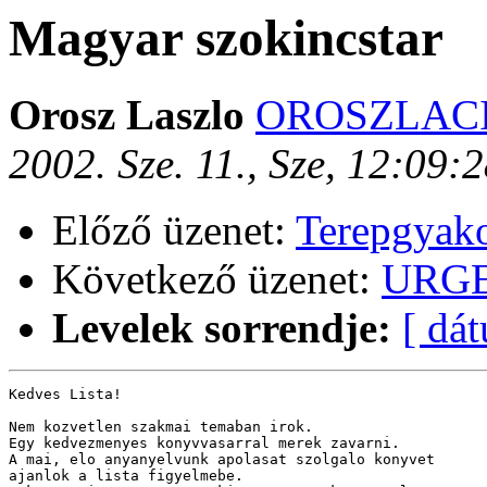
Magyar szokincstar
Orosz Laszlo
OROSZLACI a
2002. Sze. 11., Sze, 12:09
Előző üzenet:
Terepgyako
Következő üzenet:
URGE
Levelek sorrendje:
[ dá
Kedves Lista!

Nem kozvetlen szakmai temaban irok.

Egy kedvezmenyes konyvvasarral merek zavarni.

A mai, elo anyanyelvunk apolasat szolgalo konyvet 

ajanlok a lista figyelmebe.
