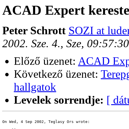
ACAD Expert kerestet
Peter Schrott
SOZI at luden
2002. Sze. 4., Sze, 09:57:
Előző üzenet:
ACAD Exper
Következő üzenet:
Terep
hallgatok
Levelek sorrendje:
[ dá
On Wed, 4 Sep 2002, Teglasy Ors wrote:
