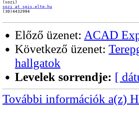
sozi at sgis.elte.hu

(30)4432994

Előző üzenet:
ACAD Exper
Következő üzenet:
Terep
hallgatok
Levelek sorrendje:
[ dá
További információk a(z) Ha