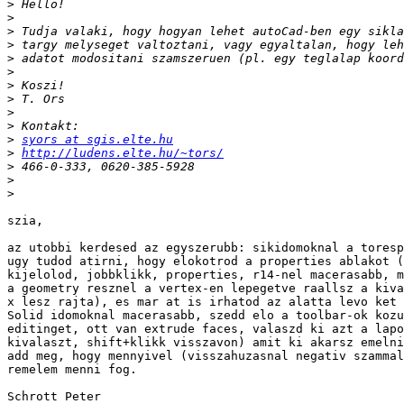
>
>
>
>
>
>
>
>
>
>
>
syors at sgis.elte.hu
>
http://ludens.elte.hu/~tors/
>
>
>
szia,

az utobbi kerdesed az egyszerubb: sikidomoknal a toresp
ugy tudod atirni, hogy elokotrod a properties ablakot (
kijelolod, jobbklikk, properties, r14-nel macerasabb, m
a geometry resznel a vertex-en lepegetve raallsz a kiva
x lesz rajta), es mar at is irhatod az alatta levo ket 
Solid idomoknal macerasabb, szedd elo a toolbar-ok kozu
editinget, ott van extrude faces, valaszd ki azt a lapo
kivalaszt, shift+klikk visszavon) amit ki akarsz emelni
add meg, hogy mennyivel (visszahuzasnal negativ szammal
remelem menni fog.

Schrott Peter
