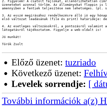
2. Figyelem! A csatolt fájlokat, ellenőrizhetetlen címr
üzeneteket azonnal törlöm. Az állományokat floppin is l
amennyiben a fentiek teljesítése nem lehetséges. (pl. s
3. Az esszé megírásához rendelkezésre álló jó egy hónap
első változat leadásának (file és print) határideje: de
4. Az esetleges változásokról, a pontozásról valamint a
látogatásról tájékoztatom. Figyelje a web-oldalt is!

Jó munkát!

Török Zsolt

Előző üzenet:
tuzriado
Következő üzenet:
Felhí
Levelek sorrendje:
[ dá
További információk a(z) Ha