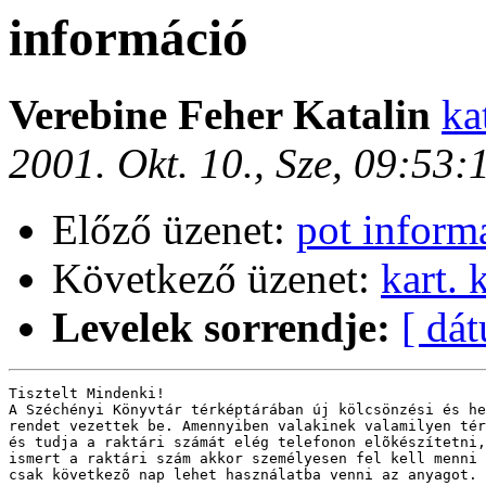
információ
Verebine Feher Katalin
ka
2001. Okt. 10., Sze, 09:53
Előző üzenet:
pot inform
Következő üzenet:
kart.
Levelek sorrendje:
[ dá
Tisztelt Mindenki!

A Széchényi Könyvtár térképtárában új kölcsönzési és he
rendet vezettek be. Amennyiben valakinek valamilyen tér
és tudja a raktári számát elég telefonon elõkészítetni,
ismert a raktári szám akkor személyesen fel kell menni 
csak következõ nap lehet használatba venni az anyagot. 
