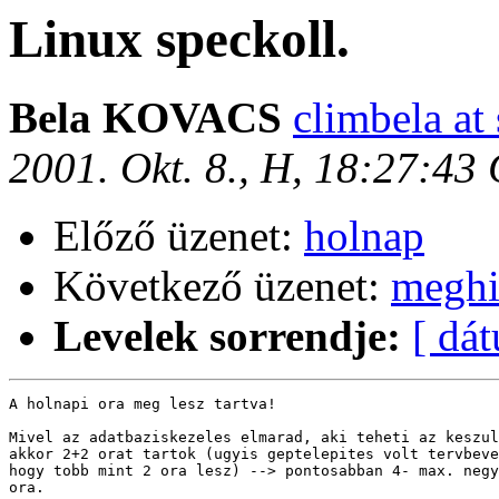
Linux speckoll.
Bela KOVACS
climbela at 
2001. Okt. 8., H, 18:27:43
Előző üzenet:
holnap
Következő üzenet:
megh
Levelek sorrendje:
[ dá
A holnapi ora meg lesz tartva!

Mivel az adatbaziskezeles elmarad, aki teheti az keszul
akkor 2+2 orat tartok (ugyis geptelepites volt tervbeve
hogy tobb mint 2 ora lesz) --> pontosabban 4- max. negy
ora.
