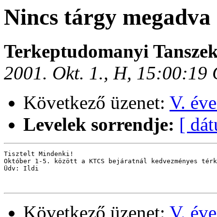
Nincs tárgy megadva
Terkeptudomanyi Tansze
2001. Okt. 1., H, 15:00:19
Következő üzenet:
V. éve
Levelek sorrendje:
[ dá
Tisztelt Mindenki!

Október 1-5. között a KTCS bejáratnál kedvezményes térk
Üdv: Ildi

Következő üzenet:
V. éve