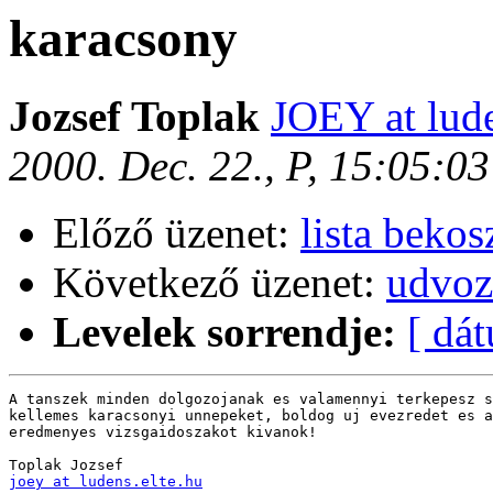
karacsony
Jozsef Toplak
JOEY at lude
2000. Dec. 22., P, 15:05:0
Előző üzenet:
lista beko
Következő üzenet:
udvoz
Levelek sorrendje:
[ dá
A tanszek minden dolgozojanak es valamennyi terkepesz s
kellemes karacsonyi unnepeket, boldog uj evezredet es a
eredmenyes vizsgaidoszakot kivanok!

joey at ludens.elte.hu