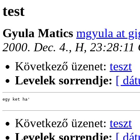
test
Gyula Matics
mgyula at gi
2000. Dec. 4., H, 23:28:11
Következő üzenet:
teszt
Levelek sorrendje:
[ dá
egy ket ha'

Következő üzenet:
teszt
Levelek sorrendje:
[ dá