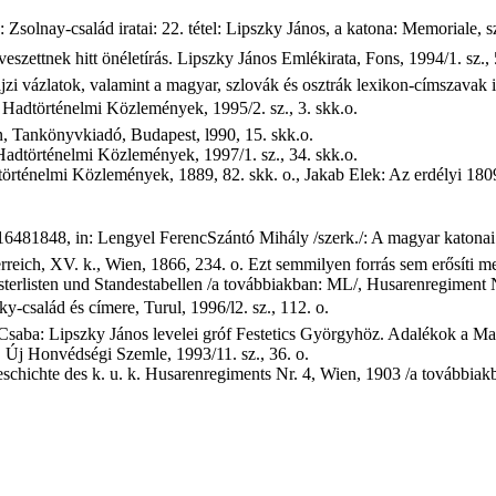
solnay-család iratai: 22. tétel: Lipszky János, a katona: Memoriale, szám
szettnek hitt önéletírás. Lipszky János Emlékirata, Fons, 1994/1. sz., 
trajzi vázlatok, valamint a magyar, szlovák és osztrák lexikon-címszavak i
 Hadtörténelmi Közlemények, 1995/2. sz., 3. skk.o.
n, Tankönyvkiadó, Budapest, l990, 15. skk.o.
dtörténelmi Közlemények, 1997/1. sz., 34. skk.o.
rténelmi Közlemények, 1889, 82. skk. o., Jakab Elek: Az erdélyi 1809-
16481848, in: Lengyel FerencSzántó Mihály /szerk./: A magyar katonai 
eich, XV. k., Wien, 1866, 234. o. Ezt semmilyen forrás sem erősíti me
terlisten und Standestabellen /a továbbiakban: ML/, Husarenregiment 
-család és címere, Turul, 1996/l2. sz., 112. o.
Csaba: Lipszky János levelei gróf Festetics Györgyhöz. Adalékok a Ma
, Új Honvédségi Szemle, 1993/11. sz., 36. o.
hichte des k. u. k. Husarenregiments Nr. 4, Wien, 1903 /a továbbiakb