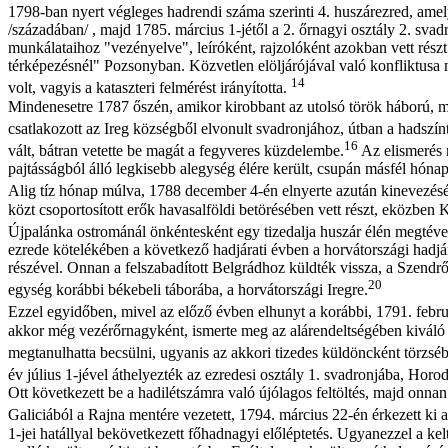
1798-ban nyert végleges hadrendi száma szerinti 4. huszárezred, amel
/századában/ , majd 1785. március 1-jétől a 2. őrnagyi osztály 2. sva
munkálataihoz "vezényelve", leíróként, rajzolóként azokban vett rész
térképezésnél" Pozsonyban. Közvetlen elöljárójával való konfliktusa 
14
volt, vagyis a kataszteri felmérést irányította.
Mindenesetre 1787 őszén, amikor kirobbant az utolsó török háború, 
csatlakozott az Ireg községből elvonult svadronjához, útban a hadszínt
16
vált, bátran vetette be magát a fegyveres küzdelembe.
Az elismerés n
pajtásságból álló legkisebb alegység élére került, csupán másfél hónapi
Alig tíz hónap múlva, 1788 december 4-én elnyerte azután kinevezését a
közt csoportosított erők havasalföldi betörésében vett részt, eközben K
Újpalánka ostrománál önkéntesként egy tizedalja huszár élén megtévesz
ezrede kötelékében a következő hadjárati évben a horvátországi hadjár
részével. Onnan a felszabadított Belgrádhoz küldték vissza, a Szendrőrő
20
egység korábbi békebeli táborába, a horvátországi Iregre.
Ezzel egyidőben, mivel az előző évben elhunyt a korábbi, 1791. febru
akkor még vezérőrnagyként, ismerte meg az alárendeltségében kiváló te
megtanulhatta becsülni, ugyanis az akkori tizedes küldöncként törzséb
év július 1-jével áthelyezték az ezredesi osztály 1. svadronjába, Ho
Ott következett be a hadilétszámra való újólagos feltöltés, majd on
Galiciából a Rajna mentére vezetett, 1794. március 22-én érkezett k
1-jei hatállyal bekövetkezett főhadnagyi előléptetés. Ugyanezzel a kel