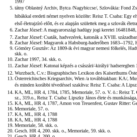
1997
tátny Oblastný Archiv, Bytca /Nagybiccse/, Szlovákia: Fond Zs: Z
hibákkal eredeti német nyelven közölte: Reisz T. Csaba: Egy elve
első életrajzíró előtt, és ez alapján születtek meg a szlovák éle
Zachar József: A magyarországi hadügy jogi keretei 16481848,
Zachar József: Csaták, hadvezérek, katonák a XVIII. századba
Zachar József: Magyarok a Habsburg-haderőben 1683--1792, Ha
Gömöry Gusztáv: Az 1809-ik évi magyar nemesi fölkelés, Hadtö
skk. o.
Zachar 1997, 34. skk. o.
Zachar József: Katonai képzés a császári/-királyi/ hadseregben 
Wurzbach, C.v.: Biographisches Lexikon des Kaiserthums Österr
Österreichisches Kriegsarchiv, Wien /a továbbiakban: KA/, Mus
és minden korábbi tévedéssel szakítva: Reisz T. Csaba: A Lipszky
KA, ML, HR 4, 1784, 1785, Memoriale, 57. o. V. ö.: Reisz T. 
sz., 319.o., Reisz T. Csaba: Lipszky János élete és munkássága
KA, ML, HR 4, 1787, Amon von Treuenfest, Gustav Ritter: Gesc
Memoriale, 57. o.
KA, ML, HR 4, 1788
KA, ML, HR 4, 1788
Memoriale, 58. skk. o.
Gesch. HR 4, 200. skk. o., Memoriale, 59. skk. o.
Gesch. HR 4, 200. o.