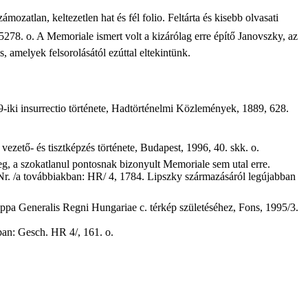
ozatlan, keltezetlen hat és fél folio. Feltárta és kisebb olvasati
5278. o. A Memoriale ismert volt a kizárólag erre építő Janovszky, az
s, amelyek felsorolásától ezúttal eltekintünk.
iki insurrectio története, Hadtörténelmi Közlemények, 1889, 628.
vezető- és tisztképzés története, Budapest, 1996, 40. skk. o.
g, a szokatlanul pontosnak bizonyult Memoriale sem utal erre.
Nr. /a továbbiakban: HR/ 4, 1784. Lipszky származásáról legújabban
ppa Generalis Regni Hungariae c. térkép születéséhez, Fons, 1995/3.
an: Gesch. HR 4/, 161. o.