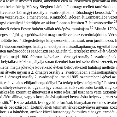
sére a főszállásmesteri karba, amelynek élén az időközben generálissá k
 békekötésig Vécsey Siegbert báró altábornagy mellett tartózkodott, í
27
átvette az 1.őrnagyi osztály 2. svadronjában a főhadnagyi beosztást,
v
áliába vezényelték, a menetvonal Krakkóból Bécsen át Lombardiába veze
2
agyi osztállyal átkerüljön az akkor újonnan létesített 7. huszárezredbe.
30
kező évben Pestre önként vállalt térképész munkájára.
Miután 1799-b
egesen újólag segédtisztként maga mellé vette az ezredtulajdonos Vécs
32
öltötte be.
Elégedettsége kifejezéseként nemcsak nem járult hozzá, h
 visszamenőleges hatállyal, előléptette másodkapitánnyá, egyúttal formá
sten tartózkodót és segédtiszti szolgálatán túl térképész munkáját végző
jának, majd 1800. február 1-jével az 1. őrnagyi osztály 2. svadronjána
lytállása közben pályája során tizenhét harctéri sebesülést szerzett, er
lette, mégis jótevője következő évben bekövetkezett haláláig mellette 
an átvette ugyan a 2. őrnagyi osztály 2. svadronjában a másodkapitányi
 1. őrnagyi osztály 2. svadronjába, majd 1805. szeptember 1-jével az 1
 és hivatalos elöljárói engedéllyel "a térkép teljes befejeztéig" Pesten 
is áthelyezésével is, ugyanis így visszamaradó svadronba került, míg ko
ékezése szerint az áthelyezést a tettre kész ifjú tiszt nem vette tudomás
 élére állítva, vagyis kompániáskapitányi beosztásba helyezve, részt ve
37
esült.
Ezt az adatközlést egyelőre források hiányában érdemes óvatosan
an és beosztásban. Életművének tekintett térképszelvényei ugyanis kö
kkor is a háttérben, amikor közel huszonegy év múlva elhagyta ezredé