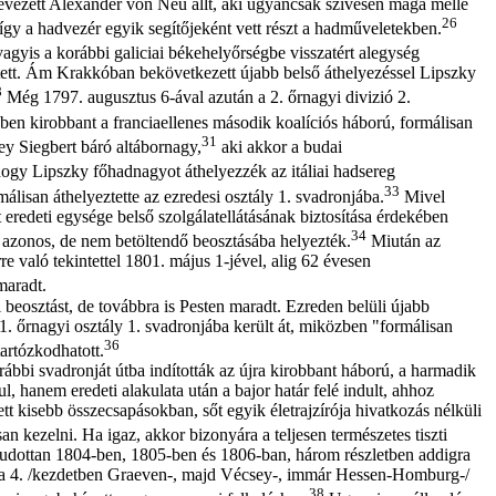
inevezett Alexander von Neu állt, aki ugyancsak szívesen maga mellé
26
gy a hadvezér egyik segítőjeként vett részt a hadműveletekben.
agyis a korábbi galiciai békehelyőrségbe visszatért alegység
tett. Ám Krakkóban bekövetkezett újabb belső áthelyezéssel Lipszky
8
Még 1797. augusztus 6-ával azután a 2. őrnagyi divizió 2.
en kirobbant a franciaellenes második koalíciós háború, formálisan
31
ey Siegbert báró altábornagy,
aki akkor a budai
ogy Lipszky főhadnagyot áthelyezzék az itáliai hadsereg
33
lisan áthelyeztette az ezredesi osztály 1. svadronjába.
Mivel
t eredeti egysége belső szolgálatellátásának biztosítása érdekében
34
k azonos, de nem betöltendő beosztásába helyezték.
Miután az
re való tekintettel 1801. május 1-jével, alig 62 évesen
maradt.
 beosztást, de továbbra is Pesten maradt. Ezreden belüli újabb
. őrnagyi osztály 1. svadronjába került át, miközben "formálisan
36
tartózkodhatott.
rábbi svadronját útba indították az újra kirobbant háború, a harmadik
ul, hanem eredeti alakulata után a bajor határ felé indult, ahhoz
tt kisebb összecsapásokban, sőt egyik életrajzírója hivatkozás nélküli
 kezelni. Ha igaz, akkor bizonyára a teljesen természetes tiszti
ztudottan 1804-ben, 1805-ben és 1806-ban, három részletben addigra
t, a 4. /kezdetben Graeven-, majd Vécsey-, immár Hessen-Homburg-/
38