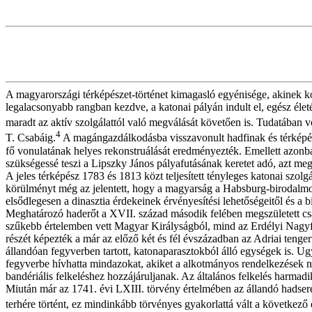
A magyarországi térképészet-történet kimagasló egyénisége, akinek kor
legalacsonyabb rangban kezdve, a katonai pályán indult el, egész életé
maradt az aktív szolgálattól való megválását követően is. Tudatában v
4
T. Csabáig.
A magángazdálkodásba visszavonult hadfinak és térképés
fő vonulatának helyes rekonstruálását eredményezték. Emellett azonb
szükségessé teszi a Lipszky János pályafutásának keretet adó, azt me
A jeles térképész 1783 és 1813 közt teljesített tényleges katonai sz
körülményt még az jelentett, hogy a magyarság a Habsburg-birodalmon 
elsődlegesen a dinasztia érdekeinek érvényesítési lehetőségeitől és a
Meghatározó haderőt a XVII. század második felében megszületett csász
szűkebb értelemben vett Magyar Királyságból, mind az Erdélyi Nagyfe
részét képezték a már az előző két és fél évszázadban az Adriai tenger
állandóan fegyverben tartott, katonaparasztokból álló egységek is. Ug
fegyverbe hívhatta mindazokat, akiket a alkotmányos rendelkezések n
bandériális felkeléshez hozzájáruljanak. Az általános felkelés harmadik
Miután már az 1741. évi LXIII. törvény értelmében az állandó hadsere
terhére történt, ez mindinkább törvényes gyakorlattá vált a következő