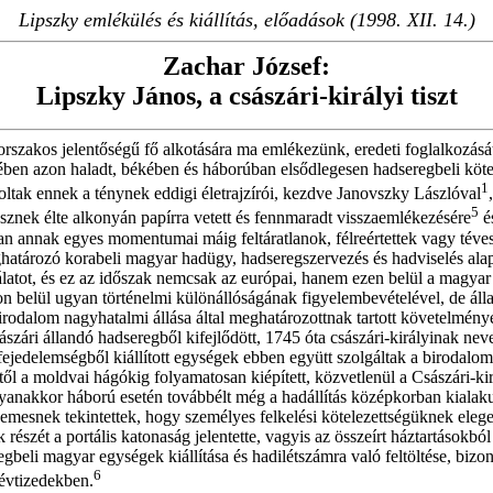
Lipszky emlékülés és kiállítás, előadások (1998. XII. 14.)
Zachar József:
Lipszky János, a császári-királyi tiszt
szakos jelentőségű fő alkotására ma emlékezünk, eredeti foglalkozását t
ben azon haladt, békében és háborúban elsődlegesen hadseregbeli kötelez
1
oltak ennek a ténynek eddigi életrajzírói, kezdve Janovszky Lászlóval
5
znek élte alkonyán papírra vetett és fennmaradt visszaemlékezésére
és
an annak egyes momentumai máig feltáratlanok, félreértettek vagy téves
ghatározó korabeli magyar hadügy, hadseregszervezés és hadviselés alap
olgálatot, és ez az időszak nemcsak az európai, hanem ezen belül a mag
belül ugyan történelmi különállóságának figyelembevételével, de állam
 birodalom nagyhatalmi állása által meghatározottnak tartott követelmény
ári állandó hadseregből kifejlődött, 1745 óta császári-királyinak nevez
jedelemségből kiállított egységek ebben együtt szolgáltak a birodalom
től a moldvai hágókig folyamatosan kiépített, közvetlenül a Császári-ki
yanakkor háború esetén továbbélt még a hadállítás középkorban kialakul
emesnek tekintettek, hogy személyes felkelési kötelezettségüknek ele
 részét a portális katonaság jelentette, vagyis az összeírt háztartásokbó
gbeli magyar egységek kiállítása és hadilétszámra való feltöltése, biz
6
 évtizedekben.