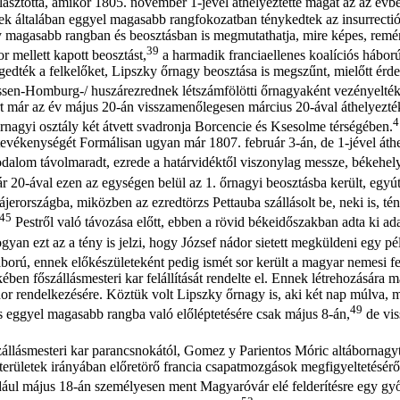
lasztotta, amikor 1805. november 1-jével áthelyeztette magát az az évb
ztek általában eggyel magasabb rangfokozatban ténykedtek az insurrecti
 magasabb rangban és beosztásban is megmutathatja, mire képes, reménye 
39
r mellett kapott beosztást,
a harmadik franciaellenes koalíciós háború
edték a felkelőket, Lipszky őrnagy beosztása is megszűnt, mielőtt érd
/Hessen-Homburg-/ huszárezrednek létszámfölötti őrnagyaként vezényelté
ért már az év május 20-án visszamenőlegesen március 20-ával áthelyezté
4
rnagyi osztály két átvett svadronja Borcencie és Ksesolme térségében.
 tevékenységét Formálisan ugyan már 1807. február 3-án, de 1-jével át
alom távolmaradt, ezrede a határvidéktől viszonylag messze, békehelyő
r 20-ával ezen az egységen belül az 1. őrnagyi beosztásba került, egyú
jerországba, miközben az ezredtörzs Pettauba szállásolt be, neki is, té
45
Pestről való távozása előtt, ebben a rövid békeidőszakban adta ki ad
yan ezt az a tény is jelzi, hogy József nádor sietett megküldeni egy pé
ború, ennek előkészületeként pedig ismét sor került a magyar nemesi f
ében főszállásmesteri kar felállítását rendelte el. Ennek létrehozására 
ádor rendelkezésére. Köztük volt Lipszky őrnagy is, aki két nap múlva, 
49
s eggyel magasabb rangba való előléptetésére csak május 8-án,
de vis
szállásmesteri kar parancsnokától, Gomez y Parientos Móric altábornag
erületek irányában előretörő francia csapatmozgások megfigyeltetésérő
ául május 18-án személyesen ment Magyaróvár elé felderítésre egy győr