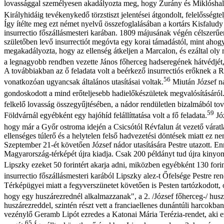
lovassággal személyesen akadályozta meg, hogy Zurány és Miklóshalm
Királyhidáig tevékenykedő törzstiszt jelentései átgondolt, felelősségtelj
Így ítélte meg ezt német nyelvű összefoglalásában a kortárs Kisfalud
insurrectio főszállásmesteri karában. 1809 májusának végén célszerűen
születőben levő insurrectiót megóvta egy korai támadástól, mint ahogy
megakadályozta, hogy az ellenség átkeljen a Marcalon, és ezáltal oly
a legnagyobb rendben vezette János főherceg hadseregének hátvédjét, 
A továbbiakban az ő feladata volt a beérkező insurrectiós erőknek a R
56
vonatkozóan ugyancsak általános utasításai voltak.
Miután József ná
gondoskodott a mind erőteljesebb hadielőkészületek megvalósításáról
felkelő lovasság összegyűjtésében, a nádor rendületlen bizalmából tová
59
Földvárnál egyébként egy hajóhíd felállíttatása volt a fő feladata.
Józ
hogy már a Győr ostroma idején a Csicsótól Révfalun át vezető váratla
ellenséges túlerő és a helytelen felső hadvezetési döntések miatt ez nem
Szeptember 21-ét követően József nádor utasítására Pestre utazott. En
Magyarország-térképét újra kiadja. Csak 200 példányt tud újra kinyom
Lipszky ezeket 50 forintért akarja adni, miközben egyébként 130 forin
insurrectio főszállásmesteri karából Lipszky alez-t Őfelsége Pestre r
Térképügyei miatt a fegyverszünetet követően is Pesten tartózkodott, o
hogy egy huszárezrednél alkalmazzanak", a 2. /József főherceg-/ hus
huszárezreddel, szintén részt vett a franciaellenes dunántúli harcokba
vezénylő Geramb Lipót ezredes a Katonai Mária Terézia-rendet, aki ez
65