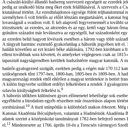
A császári-királyi állandó hadsereg szervezeti egységeit az ezredek je
pedig az uralkodó bízta meg őket ezek felállításával. A szervezés a C
kiutalással történt. Az ezredtulajdonos egysége fölött teljhatalommal r
személyben ő volt felelős az előírt létszám megtartásáért, a katonai f
lovasságnál a svadron volt. E két alapvető fegyvernemnél a további sz
törzstisztek: az ezredes, az alezredes és az egy, kettő vagy három őr
gránátos századot már leválasztva az egységről, hat századonként egy
az ezreden belül hagyott lövészek esetében a három vagy több századból
A tárgyalt harminc esztendő gyakorlatilag a háborúk jegyében telt el. 1
halálát követően az ezt lezáró béke aláírására, 1792-ben kirobbant a fr
elleni továbbiak sora követett, és amelyeket véglegesen csak az 1815
tapasztalt nagyságrendben kerültek hadszíntérre magyar katonák. A már 
határőr-gyalogezred szolgált, ezekben pedig a végén már 170 112 kat
szükségesnek tűnt 1797-ben, 1800-ban, 1805-ben és 1809-ben. A hadv
magyarországi rendek ettől eltérően a magyar területekre is betört fra
A külön fegyverbe szólított erdélyi felkelésben a rendek 3 gyalogezr
9
szlavón királyságbeli felkelést is.
A háborús időkben különösen gyors előmenetel lehetősége sok esetben 
egyébként a birodalom egyéb részeiben már összeírásos alapon történt
10
sorshúzással.
A tiszti utánpótlás is különböző utakon érkezett. Még m
Katonai Akadémia Bécsújhelyen, valamint a Hadmérnök Akadémia Bécsb
adatok szerint a középiskolai tanulmányait 1782-ben befejező nemes Li
12
el.
Mindenesetre az 1766. április 10-én a Trencsén vármegyei Szedlic