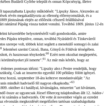
ekében Budáról Győrbe települt és onnan Köpcsényig, illetve
ől tapasztalhatta Lipszky működését: "Lipszky János. Alezredes az
edések révén megakadályozta az ellenség előrenyomulását, és a
09 júniusának elején az előőrsök célszerű felállításával
ri raktárral Pápáig vissza tudott vonulni. Továbbá 1809. június 12-én
édelmi készenlétbe helyeztetéséről való gondoskodás, amire
zredes Pápára települve, onnan, továbbá Nyárádról és Tüskevárról
tos szerepe volt, többek közt segített a menekülő somogyi és zalai
58
Jelentései szerint Csicsó, Bana, Gönyű és Földvár térségében.
60
ított, és hasznosan ténykedett.
Ezért nem okozhat meglepetést,
61
i körülményeket jól ismerte".
Az már más kérdés, hogy az
t érdemes pontosan idézni: "Lipszky alez-t Pestre rendeljük, hogy
szükség. Csak az insurrectio egyedül 100 példány fölött igényel.
tesz hozzá, szeptember 18-ára keltezve mondanivalóját: "Az
63
gyanis mindkét hadviselő fél nagyon elkapkodta."
809. október 4-i hatállyal, kívánságára, miszerint "azt kívántam,
dő össze az ugyancsak József főherceg tulajdonában állt 12. /nádor-/
lte ki számára a hadvezetés. Ott vette át november végén az ezredet
, az elvonulás megkezdését megelőzően tartósan szabadságoltatta