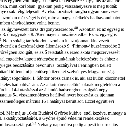
en is egybehívott magyar nemesi felkeléshez.
Ugyanis az állandó
óban, mint korábban, gyakran pedig visszahelyezve is meg tudták
csak félig teljesült. Az első törzstiszti rangba ugyan kinevezést
 azonban már véget is ért, mire a magyar felkelés hadbavonulhatott
emben ténykedhetett volna benne.
40
k az úgynevezett törzs-dragonyosezredbe.
Azonban ez az egység is
k 3. őrnagynak a 8. /Kienmayer-/ huszárezredbe. Ez az egység is
1
Nem sokáig tartózkodott azonban itt az újonnan kinevezett
helyezték a Szerémségben állomásozó 9. /Frimont-/ huszárezredbe 2.
rségben szolgált, és az ő feladatát az ezrediskola megszervezését
ttal engedélyt kapott térképész munkáinak befejezésére és ehhez a
nyleges beosztásába bevonulva, osztályával Fehringben kellett
attárát történelmi jelentőségű tizenkét szelvényes Magyarország-
ldányt sógorának, I. Sándor orosz cárnak is, aki azt külön köszönettel
elkelés hadbahívására. Az alkotmányos előírásoknak megfelelően a
március 14-i utasítással az állandó hadseregben szolgáló négy
március 5-i visszamenőleges hatállyal nyert beosztást az újonnan
szamenőleges március 16-i hatállyal került sor. Ezzel együtt évi
ytól. Már május 10-én Budáról Győrbe küldve, ettől kezdve, mintegy a
l, akadályoztatásáról, a Győrre épülő védelmi rendelkezések
52
i lovasosztállyal.
Néhány nap múlva pedig a pesti insurrectiós