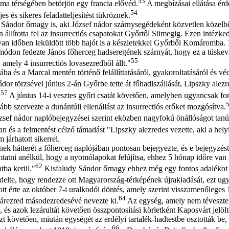
53
a térségében betörjön egy francia elővéd.
A megbízásai ellátása érd
54
es és sikeres feladatteljesítést tükröznek.
y Sándor őrnagy is, aki József nádor szárnysegédeként közvetlen közelb
 állította fel az insurrectiós csapatokat Győrtől Sümegig. Ezen intézk
an időben leküldött több hajót is a készletekkel Győrből Komáromba. 18
 módon fedezte János főherceg hadseregének szárnyát, hogy ez a tüskevá
55
amely 4 insurrectiós lovasezredből állt."
ába és a Marcal mentén történő felállíttatásáról, gyakoroltatásáról és v
dor törzsével június 2-án Győrbe tette át főhadiszállását, Lipszky ale
57
.
A június 14-i vesztes győri csatát követően, amelyben ugyancsak fon
bb szervezte a dunántúli ellenállást az insurrectiós erőket mozgósítva.
sef nádor naplóbejegyzései szerint eközben nagyfokú önállóságot tanús
n és a felmentést célzó támadást "Lipszky alezredes vezette, aki a hely
 járhatott sikerrel.
nek hátterét a főherceg naplójában pontosan bejegyezte, és e bejegyzés
tatni anélkül, hogy a nyomólapokat felújítsa, ehhez 5 hónap időre van 
62
tba kerül."
Kisfaludy Sándor őrnagy ehhez még egy fontos adalékot 
endelte, hogy rendezze ott Magyarország-térképének újrakiadását, ezt u
tt érte az október 7-i uralkodói döntés, amely szerint visszamenőleges 1
64
zárezred másodezredesévé nevezte ki.
Az egység, amely nem téveszten
n, és azok lezárultát követően összpontosítási körletként Kaposvárt jelö
t követően, miután egységét az erdélyi tartalék-hadtestbe osztották be
66