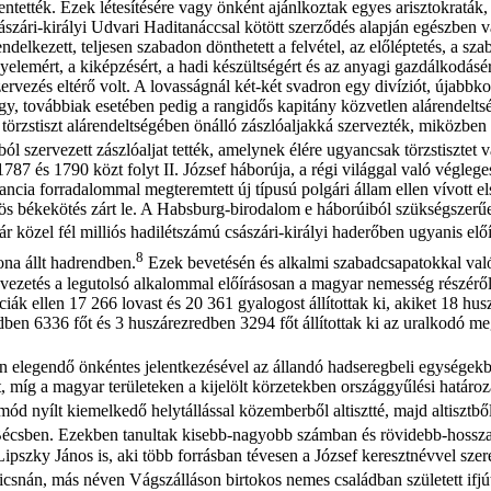
lentették. Ezek létesítésére vagy önként ajánlkoztak egyes arisztokraták
sászári-királyi Udvari Haditanáccsal kötött szerződés alapján egészben 
endelkezett, teljesen szabadon dönthetett a felvétel, az előléptetés, a 
egyelemért, a kiképzésért, a hadi készültségért és az anyagi gazdálkodás
ervezés eltérő volt. A lovasságnál két-két svadron egy divíziót, újabbk
nagy, továbbiak esetében pedig a rangidős kapitány közvetlen alárendelt
 törzstiszt alárendeltségében önálló zászlóaljakká szervezték, miközb
 szervezett zászlóaljat tették, amelynek élére ugyancsak törzstisztet va
787 és 1790 közt folyt II. József háborúja, a régi világgal való végleges
ancia forradalommal megteremtett új típusú polgári állam ellen vívott el
-ös békekötés zárt le. A Habsburg-birodalom e háborúiból szükségszerűe
közel fél milliós hadilétszámú császári-királyi haderőben ugyanis előírá
8
ona állt hadrendben.
Ezek bevetésén és alkalmi szabadcsapatokkal való
ezetés a legutolsó alkalommal előírásosan a magyar nemesség részéről
nciák ellen 17 266 lovast és 20 361 gyalogost állítottak ki, akiket 18 h
edben 6336 főt és 3 huszárezredben 3294 főt állítottak ki az uralkodó m
elegendő önkéntes jelentkezésével az állandó hadseregbeli egységekben 
, míg a magyar területeken a kijelölt körzetekben országgyűlési határo
ód nyílt kiemelkedő helytállással közemberből altisztté, majd altisztbő
en. Ezekben tanultak kisebb-nagyobb számban és rövidebb-hosszabb id
pszky János is, aki több forrásban tévesen a József keresztnévvel szere
snán, más néven Vágszálláson birtokos nemes családban született ifjút ö