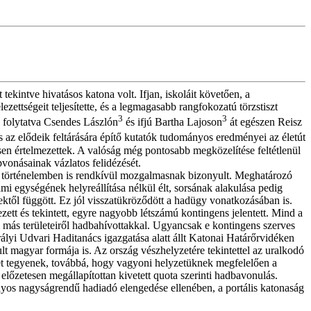
ekintve hivatásos katona volt. Ifjan, iskoláit követően, a
ettségeit teljesítette, és a legmagasabb rangfokozatú törzstiszt
3
3
, folytatva Csendes Lászlón
és ifjú Bartha Lajoson
át egészen Reisz
 az elődeik feltárására építő kutatók tudományos eredményei az életút
en értelmezettek. A valóság még pontosabb megközelítése feltétlenül
vonásainak vázlatos felidézését.
yar történelemben is rendkívül mozgalmasnak bizonyult. Meghatározó
i egységének helyreállítása nélkül élt, sorsának alakulása pedig
ektől függött. Ez jól visszatükröződött a hadügy vonatkozásában is.
ett és tekintett, egyre nagyobb létszámú kontingens jelentett. Mind a
 más területeiről hadbahívottakkal. Ugyancsak e kontingens szerves
rályi Udvari Haditanács igazgatása alatt állt Katonai Határőrvidéken
t magyar formája is. Az ország vészhelyzetére tekintettel az uralkodó
get tegyenek, továbbá, hogy vagyoni helyzetüknek megfelelően a
l előzetesen megállapítottan kivetett quota szerinti hadbavonulás.
onyos nagyságrendű hadiadó elengedése ellenében, a portális katonaság