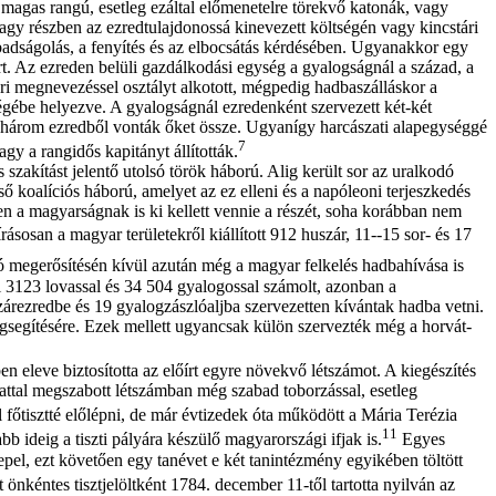
, magas rangú, esetleg ezáltal előmenetelre törekvő katonák, vagy
vagy részben az ezredtulajdonossá kinevezett költségén vagy kincstári
szabadságolás, a fenyítés és az elbocsátás kérdésében. Ugyanakkor egy
ért. Az ezreden belüli gazdálkodási egység a gyalogságnál a század, a
ori megnevezéssel osztályt alkotott, mégpedig hadbaszálláskor a
ségébe helyezve. A gyalogságnál ezredenként szervezett két-két
en három ezredből vonták őket össze. Ugyanígy harcászati alapegységgé
7
gy a rangidős kapitányt állították.
 szakítást jelentő utolsó török háború. Alig került sor az uralkodó
ső koalíciós háború, amelyet az ez elleni és a napóleoni terjeszkedés
n a magyarságnak is ki kellett vennie a részét, soha korábban nem
sosan a magyar területekről kiállított 912 huszár, 11--15 sor- és 17
 megerősítésén kívül azután még a magyar felkelés hadbahívása is
 3123 lovassal és 34 504 gyalogossal számolt, azonban a
uszárezredbe és 19 gyalogzászlóaljba szervezetten kívántak hadba vetni.
egsegítésére. Ezek mellett ugyancsak külön szervezték még a horvát-
eleve biztosította az előírt egyre növekvő létszámot. A kiegészítés
zattal megszabott létszámban még szabad toborzással, esetleg
l főtisztté előlépni, de már évtizedek óta működött a Mária Terézia
11
eig a tiszti pályára készülő magyarországi ifjak is.
Egyes
pel, ezt követően egy tanévet e két tanintézmény egyikében töltött
nkéntes tisztjelöltként 1784. december 11-től tartotta nyilván az