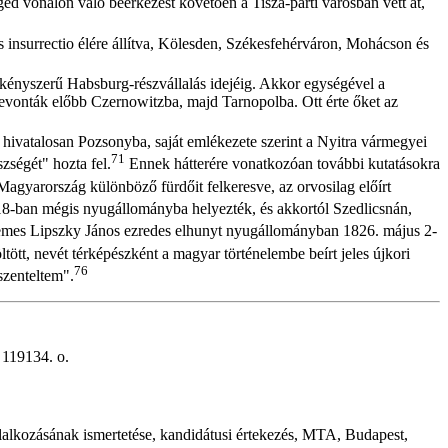
vonalon való beérkezést követően a Tisza-parti városban vett át,
s insurrectio élére állítva, Kölesden, Székesfehérváron, Mohácson és
 kényszerű Habsburg-részvállalás idejéig. Akkor egységével a
revonták előbb Czernowitzba, majd Tarnopolba. Ott érte őket az
 hivatalosan Pozsonyba, saját emlékezete szerint a Nyitra vármegyei
71
zségét" hozta fel.
Ennek hátterére vonatkozóan további kutatásokra
agyarország különböző fürdőit felkeresve, az orvosilag előírt
-ban mégis nyugállományba helyezték, és akkortól Szedlicsnán,
: "Nemes Lipszky János ezredes elhunyt nyugállományban 1826. május 2-
ltött, nevét térképészként a magyar történelembe beírt jeles újkori
76
szenteltem".
119134. o.
llalkozásának ismertetése, kandidátusi értekezés, MTA, Budapest,