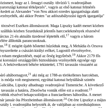
zismert, hogy az l. őrnagyi osztály /divízió/ l. svadronjában
yarországi katonai térképezés", vagyis az első katonai felmérés
nykedett az Alexander "von Neu akkori ezredes igazgatósága alatti
 vezényelték, aki akkor Pesten "az adószabályozási ügyek igazgatója"
, törzsével Eszéken állomásozott. Maga Lipszky kadét menet közben
 szállítás közben Szurduknál jelentős harccselekmények részesévé
17
cius 21-én aktuális tizedessé léptették elő,
vagyis a három
 élére állították parancsnoknak.
18
an.
E mögött újabb hőstettei húzódtak meg, A Mehádia és Orsova
ényszerítette a császári-királyi erőket, Lugostól elvezényelve,
19
e a roham megkezdését, majd az őrség legyűrését.
Akkor 2179 fős
dai koronázó országgyűlés biztosítására vezényelték egysége egy
t. A bekövetkezett békére tekintettel, 1791 tavaszán visszatért az
21
báró altábornagyot,
aki még az 1788-as törökellenes harcokban,
s módja volt megismerni, egyúttal katonai helytállását szintén
Galiciába, Lipszky alhadnagy svadronjával Tismenicbe. A következő
23
 tavaszán a határra, Zborówba vonták előre ezt a svadront.
yobbik részével bekapcsolódjon a franciaellenes háborúba. A menet
24
már január óta Pforzheimban állomásozott.
Ott érte Lipszkyt a május
sztály l. svadronjába helyezték át, de valójában az ezredtulajdonos