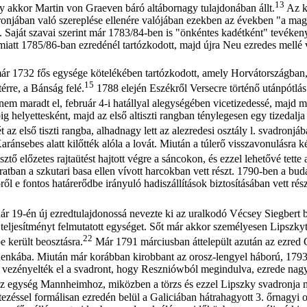
13
y akkor Martin von Graeven báró altábornagy tulajdonában állt.
Az kö
dronjában való szereplése ellenére valójában ezekben az években "a mag
t. Saját szavai szerint már 1783/84-ben is "önkéntes kadétként" tevéke
miatt 1785/86-ban ezredénél tartózkodott, majd újra Neu ezredes mellé
már 1732 fős egysége kötelékében tartózkodott, amely Horvátországban
15
érre, a Bánság felé.
1788 elején Eszékről Versecre történő utánpótlás
em maradt el, február 4-i hatállyal alegységében vicetizedessé, majd már
g helyettesként, majd az első altiszti rangban ténylegesen egy tizedalja
z első tiszti rangba, alhadnagy lett az alezredesi osztály l. svadronjáb
aránsebes alatt kilőtték alóla a lovát. Miután a túlerő visszavonulásra k
tő előzetes rajtaütést hajtott végre a sáncokon, és ezzel lehetővé tett
atban a szkutari basa ellen vívott harcokban vett részt. 1790-ben a bu
l e fontos határerődbe irányuló hadiszállítások biztosításában vett rész
ár 19-én új ezredtulajdonossá nevezte ki az uralkodó Vécsey Siegbert 
ljesítményt felmutatott egységet. Sőt már akkor személyesen Lipszkyt i
22
e került beosztásra.
Már 1791 márciusban áttelepült azután az ezred 
rodenkába. Miután már korábban kirobbant az orosz-lengyel háború, 1793
nan vezényelték el a svadront, hogy Reszniówból megindulva, ezrede nag
i az egység Mannheimhoz, miközben a törzs és ezzel Lipszky svadronja 
tezéssel formálisan ezredén belül a Galiciában hátrahagyott 3. őrnagyi o