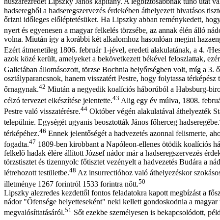
huszárezredet Lipszky János kapitány. A legbiztosabbnak tűnő utat vá
hadseregből a hadseregszervezés érdekében áthelyezett hivatásos tis
őrizni időleges előléptetésüket. Ha Lipszky abban reménykedett, hogy
nyert és egyenesen a magyar felkelés törzsébe, az annak élén álló nádo
volna. Miután így a korábbi két alkalomhoz hasonlóan megint hazaeng
Ezért átmenetileg 1806. február 1-jével, eredeti alakulatának, a 4. 
azok közé került, amelyeket a bekövetkezett békével feloszlattak, ez
Galiciában állomásozott, törzse Bochnia helyőrségben volt, míg a 3. ő
osztályparancsnok, hanem visszatért Pestre, hogy folytassa térképész
42
őrnagynak.
Miután a negyedik koalíciós háborúból a Habsburg-birod
43
célzó tervezet elkészítése jelentette.
Alig egy év múlva, 1808. februá
44
Pestre való visszatérésre.
Október végén alakulatával áthelyezték Stá
települnie. Egységét ugyanis beosztották János főherceg hadseregébe.
46
térképéhez.
Ennek jelentőségét a hadvezetés azonnal felismerte, ahog
47
fogadta.
1809-ben kirobbant a Napóleon-ellenes ötödik koalíciós há
felkelő hadak élére állított József nádor már a hadseregszervezés érdek
törzstisztet és tizennyolc főtisztet vezényelt a hadvezetés Budára a n
48
létrehozott testületbe.
Az insurrectióhoz való áthelyezéskor szokáso
50
illetménye 1267 forintról 1533 forintra nőtt.
Lipszky alezredes kezdettől fontos feladatokra kapott megbízást a fő
nádor "Őfensége helyetteseként" neki kellett gondoskodnia a magyar t
51
megvalósíttatásáról.
Sőt ezekbe személyesen is bekapcsolódott, péld