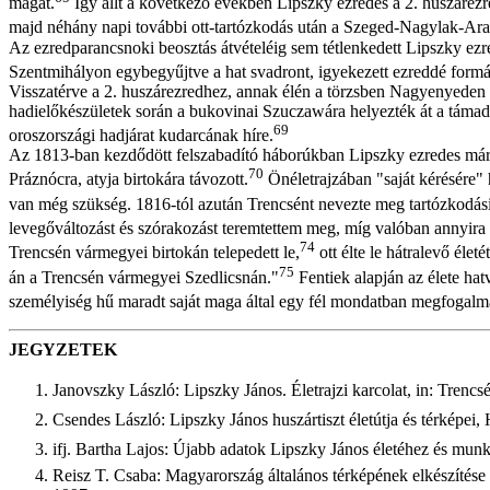
magát.
Így állt a következő években Lipszky ezredes a 2. huszárezr
majd néhány napi további ott-tartózkodás után a Szeged-Nagylak-Arad
Az ezredparancsnoki beosztás átvételéig sem tétlenkedett Lipszky ezre
Szentmihályon egybegyűjtve a hat svadront, igyekezett ezreddé formá
Visszatérve a 2. huszárezredhez, annak élén a törzsben Nagyenyeden 
hadielőkészületek során a bukovinai Szuczawára helyezték át a támad
69
oroszországi hadjárat kudarcának híre.
Az 1813-ban kezdődött felszabadító háborúkban Lipszky ezredes már ne
70
Práznócra, atyja birtokára távozott.
Önéletrajzában "saját kérésére" h
van még szükség. 1816-tól azután Trencsént nevezte meg tartózkodás
levegőváltozást és szórakozást teremtettem meg, míg valóban annyira
74
Trencsén vármegyei birtokán telepedett le,
ott élte le hátralevő éle
75
án a Trencsén vármegyei Szedlicsnán."
Fentiek alapján az élete hat
személyiség hű maradt saját maga által egy fél mondatban megfogalmaz
JEGYZETEK
Janovszky László: Lipszky János. Életrajzi karcolat, in: Tren
Csendes László: Lipszky János huszártiszt életútja és térképei
ifj. Bartha Lajos: Újabb adatok Lipszky János életéhez és mun
Reisz T. Csaba: Magyarország általános térképének elkészítése 