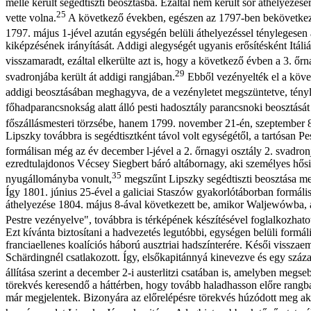
mellé került segédtiszti beosztásba. Ezáltal nem került sor áthelyezé
25
vette volna.
A következő években, egészen az 1797-ben bekövetkezett
1797. május 1-jével azután egységén belüli áthelyezéssel ténylegesen 
kiképzésének irányítását. Addigi alegységét ugyanis erősítésként It
visszamaradt, ezáltal elkerülte azt is, hogy a következő évben a 3. őrn
29
svadronjába került át addigi rangjában.
Ebből vezényelték el a követ
addigi beosztásában meghagyva, de a vezényletet megszüntetve, tényl
főhadparancsnokság alatt álló pesti hadosztály parancsnoki beosztását t
főszállásmesteri törzsébe, hanem 1799. november 21-én, szeptember 8-i
Lipszky továbbra is segédtisztként távol volt egységétől, a tartósan Pe
formálisan még az év december l-jével a 2. őrnagyi osztály 2. svadron
ezredtulajdonos Vécsey Siegbert báró altábornagy, aki személyes hősi he
35
nyugállományba vonult,
megszűnt Lipszky segédtiszti beosztása mel
Így 1801. június 25-ével a galiciai Staszów gyakorlótáborban formális
áthelyezése 1804. május 8-ával következett be, amikor Waljewówba, az
Pestre vezényelve", továbbra is térképének készítésével foglalkozhatott,
Ezt kívánta biztosítani a hadvezetés legutóbbi, egységen belüli formál
franciaellenes koalíciós háború ausztriai hadszínterére. Késői visszaeml
Schärdingnél csatlakozott. Így, elsőkapitánnyá kinevezve és egy század
állítása szerint a december 2-i austerlitzi csatában is, amelyben megseb
törekvés keresendő a háttérben, hogy tovább haladhasson előre rangb
már megjelentek. Bizonyára az előrelépésre törekvés húzódott meg a