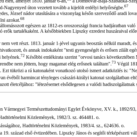
ed élén, amelyet 1810. január 6-án,
a Dombóvár-Baja-Szabadka-Szeged 
67
-Nagyenyed úton vezetett tovább a kijelölt erdélyi helyőrségbe.
des, József nádor utasítására a viszonylag későn szerveződő aradi lova
68
lni azokat.
állomásozott egészen az 1812-es oroszországi francia hadjáratban való
ó erők tartalékaként. A későbbiekben Lipszky ezredest huszáraival elő
m vett részt. 1813. január 1-jével ugyanis beosztás nélkül maradt, és
ivatkozott, és annak indokaként "testi gyengeségét és erősen zilált egés
72
i helyének.
Későbbi emlékirata szerint "orvosi tanács következtében M
73
 rendbe nem jöttem, hogy magamat elég erősnek találtam".
Végül 1818
tét. Ezt tükrözi a rá katonaként vonatkozó utolsó ismert adatközlés is
van évéből harmincat tényleges császári-királyi katonai szolgálatban eltö
ott életcéljához: "létezésemet elsődlegesen a valódi hadiszolgálatnak 
csén Vármegyei Természettudományi Egylet Évkönyve, XV. k., 1892/93, 
, Hadtörténelmi Közlemények, 1982/3. sz. 464481. o.
kásságához, Hadtörténelmi Közlemények, 1983/4. sz., 624636. o.
a 19. század első évtizedében. Lipszky János és segítői térképészeti vá