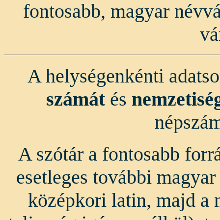
fontosabb, magyar névvál
vá
A helységenkénti adats
számát
és
nemzetiség
népszám
A szótár a fontosabb forr
esetleges további magyar
középkori latin, majd a 