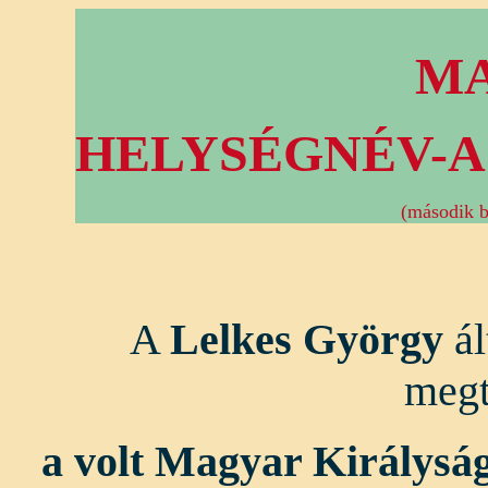
M
HELYSÉGNÉV-A
(második bő
A
Lelkes György
ál
megt
a volt Magyar Királysá