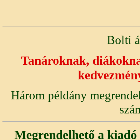
Bolti á
,
Tanároknak
diákokna
kedvezmény
Három példány megrendelés
szám
Megrendelhető a kiadó 