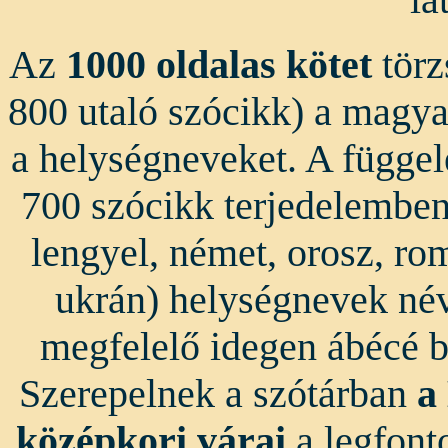
Az
1000 oldalas kötet
törz
800 utaló szócikk) a magya
a helységneveket. A függel
700 szócikk terjedelemben 
lengyel, német, orosz, rom
ukrán) helységnevek név
megfelelő idegen ábécé b
Szerepelnek a szótárban
a
középkori várai
a legfont