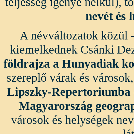
teljesség igénye nélkül), 
nevét és 
A névváltozatok közül - 
kiemelkednek Csánki De
földrajza a Hunyadiak k
szereplő várak és városok
Lipszky-Repertoriumba
Magyarország geograp
városok és helységek nev
lá