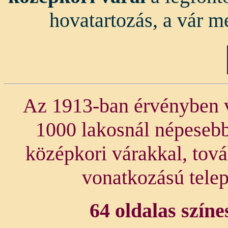
hovatartozás, a vár me
Az 1913-ban érvényben v
1000 lakosnál népesebb
középkori várakkal, tov
vonatkozású telep
64 oldalas színe