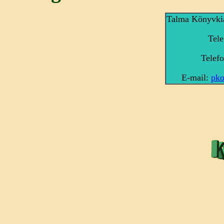
Talma Könyvkiad
Tele
Telefo
E-mail:
pko