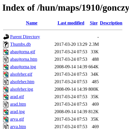
Index of /hun/maps/1910/goncz
Name
Last modified
Size
Description
Parent Directory
-
Thumbs.db
2017-03-20 13:29
2.3M
abaujtorna.gif
2017-03-24 07:53
33K
abaujtorna.htm
2017-03-24 07:53
488
abaujtorna.jpg
2008-09-14 14:39
664K
alsofeher.gif
2017-03-24 07:53
34K
alsofeher.htm
2017-03-24 07:53
485
alsofeher.jpg
2008-09-14 14:39
800K
arad.gif
2017-03-24 07:53
35K
arad.htm
2017-03-24 07:53
469
arad.jpg
2008-09-14 14:39
812K
arva.gif
2017-03-24 07:53
35K
arva.htm
2017-03-24 07:53
469