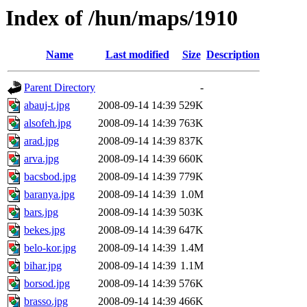
Index of /hun/maps/1910
Name
Last modified
Size
Description
Parent Directory
-
abauj-t.jpg
2008-09-14 14:39
529K
alsofeh.jpg
2008-09-14 14:39
763K
arad.jpg
2008-09-14 14:39
837K
arva.jpg
2008-09-14 14:39
660K
bacsbod.jpg
2008-09-14 14:39
779K
baranya.jpg
2008-09-14 14:39
1.0M
bars.jpg
2008-09-14 14:39
503K
bekes.jpg
2008-09-14 14:39
647K
belo-kor.jpg
2008-09-14 14:39
1.4M
bihar.jpg
2008-09-14 14:39
1.1M
borsod.jpg
2008-09-14 14:39
576K
brasso.jpg
2008-09-14 14:39
466K