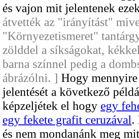
és vajon mit jelentenek eze
átvették az "irányítást" miv
"Környezetismeret" tantárgy
zölddel a síkságokat, kékkel
barna színnel pedig a domb
ábrázólni. ]
Hogy mennyire f
jelentését a következő péld
képzeljétek el hogy
egy feh
egy fekete grafit ceruzával
.
és nem mondanánk meg mit 