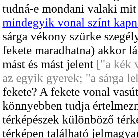
tudná-e mondani valaki mit
mindegyik vonal színt kapn
sárga vékony szürke szegél
fekete maradhatna) akkor l
mást és mást jelent
["a kék 
az egyik gyerek; "a sárga l
fekete? A fekete vonal vasú
könnyebben tudja értelmezni
térképészek különböző térké
térképen található jelmagyará