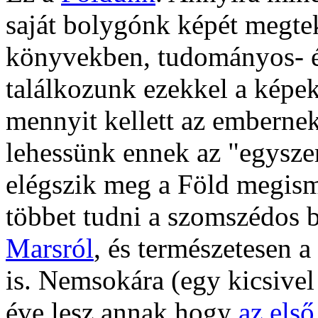
saját bolygónk képét megte
könyvekben, tudományos- é
találkozunk ezekkel a képek
mennyit kellett az emberne
lehessünk ennek az "egysz
elégszik meg a Föld megism
többet tudni a szomszédos 
Marsról
, és természetesen a
is. Nemsokára (egy kicsive
éve lesz annak hogy
az első