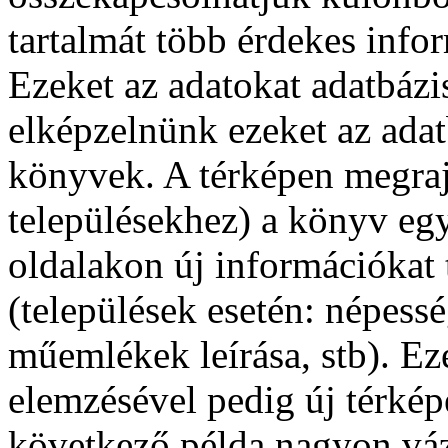
tartalmát több érdekes infor
Ezeket az adatokat adatbázi
elképzelnünk ezeket az ada
könyvek. A térképen megraj
településekhez) a könyv egy
oldalakon új információkat 
(települések esetén: népess
műemlékek leírása, stb). E
elemzésével pedig új térképe
következő példa nagyon váz