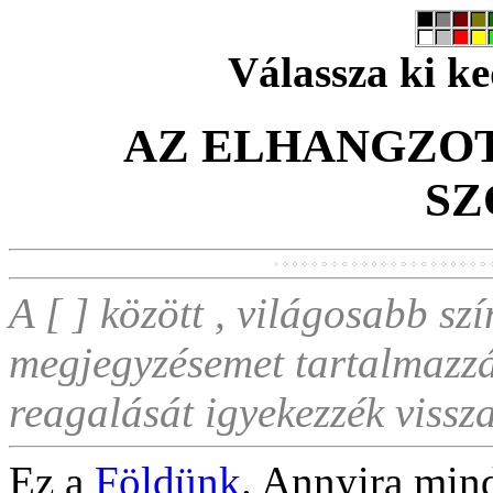
Válassza ki ke
AZ ELHANGZOT
SZ
A [ ] között , világosabb szí
megjegyzésemet tartalmazzá
reagalását igyekezzék vissza
Ez a
Földünk
. Annyira min