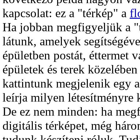
kapcsolat: ez a "térkép" a
f
Ha jobban megfigyeljük a "
látunk, amelyek segítségéve
épületben postát, éttermet v
épületek és terek közelében
kattintunk megjelenik egy 
leírja milyen létesítményre 
De ez nem minden: ha megfe
digitális térképet, még hár
tudunk készíteni róluk. Tu