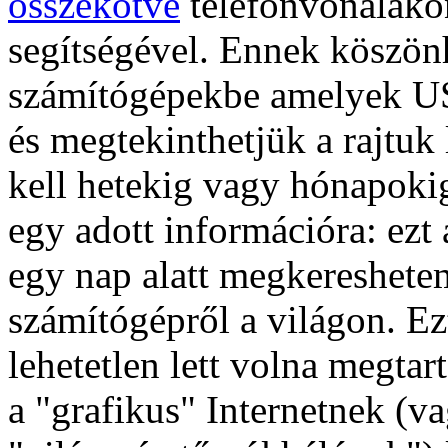
összekötve
telefonvonalako
segítségével. Ennek köszön
számítógépekbe amelyek U
és megtekinthetjük a rajtu
kell hetekig vagy hónapok
egy adott információra: ezt
egy nap alatt megkereshete
számítógépről a világon. Ezt
lehetetlen lett volna megtar
a "grafikus" Internetnek (