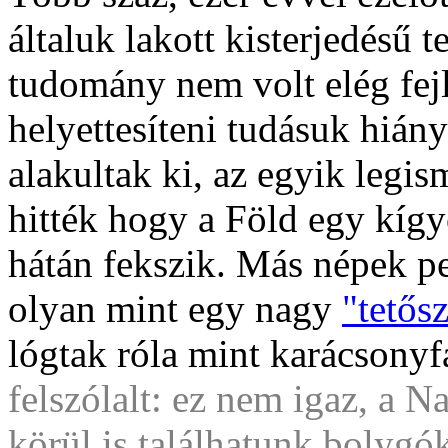
általuk lakott kisterjedésű t
tudomány nem volt elég fejl
helyettesíteni tudásuk hián
alakultak ki, az egyik legi
hitték hogy a Föld egy kígy
hátán fekszik. Más népek pe
olyan mint egy nagy
"tetős
lógtak róla mint karácsonyfá
felszólalt: ez nem igaz, a Na
körül is találhatunk bolygó