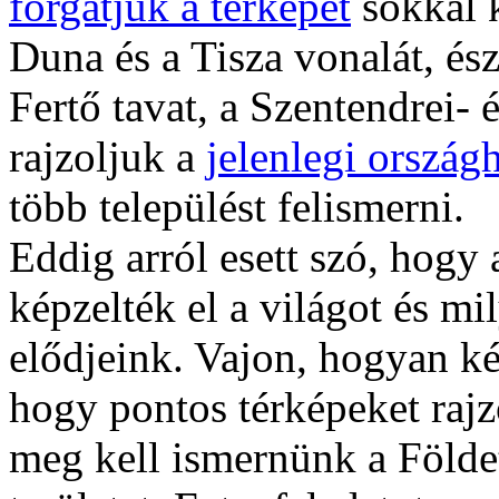
forgatjuk a térképet
sokkal 
Duna és a Tisza vonalát, ész
Fertő tavat, a Szentendrei- é
rajzoljuk a
jelenlegi országh
több települést felismerni.
Eddig arról esett szó, hogy
képzelték el a világot és mi
elődjeink. Vajon, hogyan k
hogy pontos térképeket raj
meg kell ismernünk a Földe