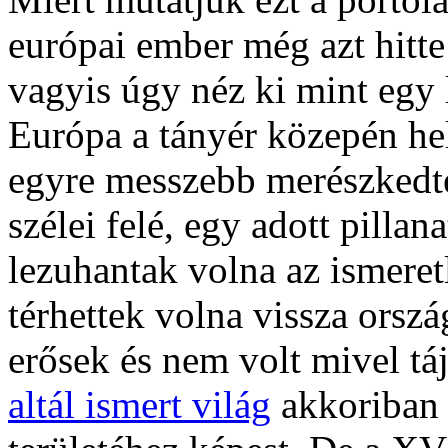
európai ember még azt hitt
vagyis úgy néz ki mint egy 
Európa a tányér közepén hel
egyre messzebb merészkedte
szélei felé, egy adott pilla
lezuhantak volna az ismere
térhettek volna vissza ors
erősek és nem volt mivel tá
altál ismert világ
akkoriban 