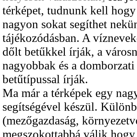
térképet, tudnunk kell hogy 
nagyon sokat segíthet nekü
tájékozódásban. A víznevek
dőlt betűkkel írják, a váro
nagyobbak és a domborzati 
betűtípussal írják.
Ma már a térképek egy nagy
segítségével készül. Külön
(mezőgazdaság, környezetvé
megszokottabbá válik hogy