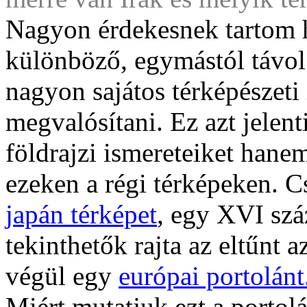
Nagyon érdekesnek tartom 
különböző, egymástól távol 
nagyon sajátos térképészeti
megvalósítani. Ez azt jele
földrajzi ismereteiket hane
ezeken a régi térképeken. 
japán térképet
, egy XVI sz
tekinthetők rajta az eltűnt 
végül egy
európai portolánt
Miért mutatjuk ezt a portol