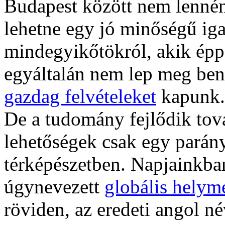
Budapest között nem lennén
lehetne egy jó minőségű ig
mindegyikőtökról, akik épp
egyáltalán nem lep meg be
gazdag felvételeket
kapunk.
De a tudomány fejlődik tová
lehetőségek csak egy parány
térképészetben. Napjainkban
úgynevezett
globális helym
röviden, az eredeti angol n