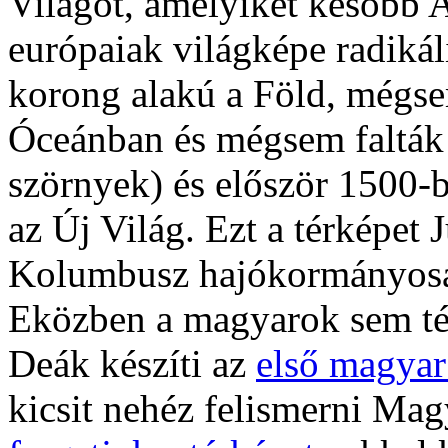
Világot, amelyiket később 
európaiak világképe radiká
korong alakú a Föld, mégse
Óceánban és mégsem falták 
szörnyek) és először 1500-
az Új Világ. Ezt a térképet J
Kolumbusz hajókormányosa 
Eközben a magyarok sem té
Deák készíti az
első magyar
kicsit nehéz felismerni Mag