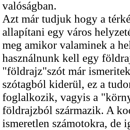
valóságban.
Azt már tudjuk hogy a térké
allapítani egy város helyze
meg amikor valaminek a hel
használnunk kell egy földra
"földrajz"szót már ismerite
szótagból kiderül, ez a tud
foglalkozik, vagyis a "körn
földrajzból származik. A ko
ismeretlen számotokra, de 