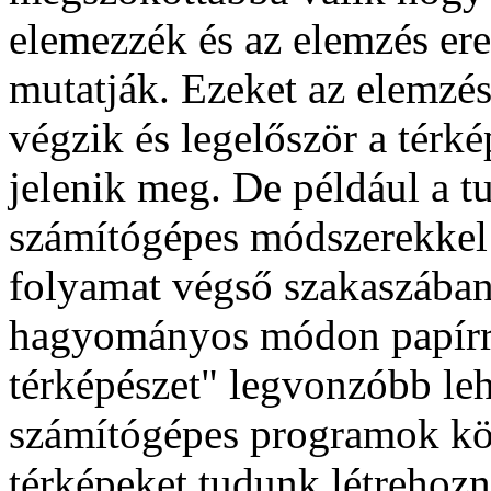
elemezzék és az elemzés er
mutatják. Ezeket az elemzé
végzik és legelőször a térk
jelenik meg. De például a tu
számítógépes módszerekkel 
folyamat végső szakaszába
hagyományos módon papírra 
térképészet" legvonzóbb leh
számítógépes programok k
térképeket tudunk létrehoz