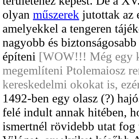
területéhez képest. De a XV
olyan
műszerek
jutottak az
amelyekkel a tengeren tájék
nagyobb és biztonságosabb 
építeni
[WOW!!! Még egy ki
megemlíteni Ptolemaiosz re
kereskedelmi okokat is, ezér
1492-ben egy olasz (?) haj
felé indult annak hitében, h
ismertnél rövidebb utat fog 