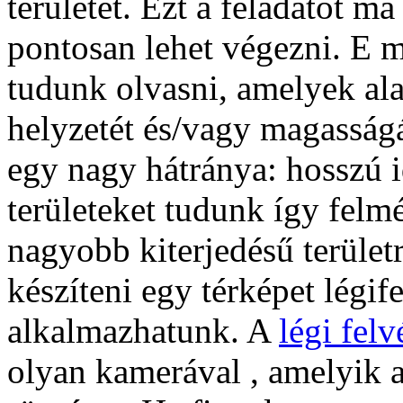
területet. Ezt a feladatot 
pontosan lehet végezni. E m
tudunk olvasni, amelyek al
helyzetét és/vagy magasság
egy nagy hátránya: hosszú 
területeket tudunk így felm
nagyobb kiterjedésű terület
készíteni egy térképet légife
alkalmazhatunk. A
légi felv
olyan kamerával , amelyik 