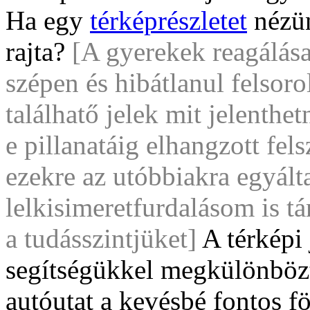
Ha egy
térképrészletet
nézün
rajta?
[A gyerekek reagálása
szépen és hibátlanul felsor
találhatő jelek mit jelenthe
e pillanatáig elhangzott fel
ezekre az utóbbiakra egyált
lelkisimeretfurdalásom is t
a tudásszintjüket]
A térképi 
segítségükkel megkülönbözt
autóutat a kevésbé fontos fö