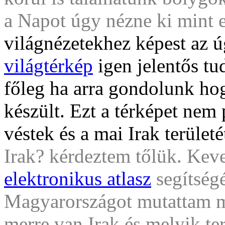
a Napot úgy nézne ki mint e
világnézetekhez képest az 
világtérkép
igen jelentős tu
főleg ha arra gondolunk ho
készült. Ezt a térképet ne
véstek és a mai Irak terület
Irak? kérdeztem tőlük. Keve
elektronikus atlasz
segítségé
Magyarországot mutattam m
merre van Irak és melyik ter