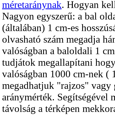
méretaránynak
. Hogyan kel
Nagyon egyszerű: a bal olda
(általában) 1 cm-es hosszúsá
olvasható szám megadja há
valóságban a baloldali 1 cm
tudjátok megallapítani hogy
valóságban 1000 cm-nek ( 
megadhatjuk "rajzos" vagy g
aránymérték. Segítségével
távolság a térképen mekkora