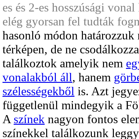
es és 2-es hosszúsági vonal
elég gyorsan fel tudták fogn
hasonló módon határozzuk 
térképen, de ne csodálkozza
találkoztok amelyik nem
eg
vonalakból áll
, hanem
görb
szélességekből
is. Azt jegye
függetlenül mindegyik a Föl
A
színek
nagyon fontos ele
színekkel találkozunk leggy