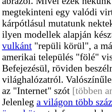
ábrázol. Mivel ezek nekünk
megtekinteni egy valódi vir
kárpótlásul mutatunk nektek
ilyen modellek alapján kész
vulkánt
"repüli körül", a m
amerikai település "fölé" vi
Befejezésül, röviden beszé
világhalózatról. Valószínűl
az "Internet" szót
[többen a
Jelenleg
a világon több szá