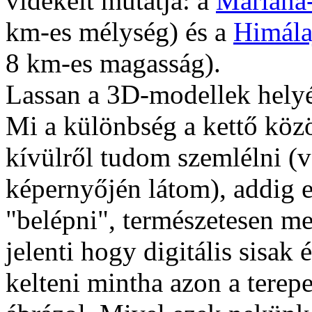
vidékeit mutatja: a
Mariana
km-es mélység) és a
Himála
8 km-es magasság).
Lassan a 3D-modellek helyét
Mi a különbség a kettő köz
kívülről tudom szemlélni (
képernyőjén látom), addig e
"belépni", természetesen meg
jelenti hogy digitális sisak 
kelteni mintha azon a terep