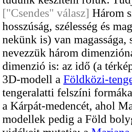
["Csendes" válasz]
Három sz
hosszúság, szélesség és ma
nekünk is) van magassága, s
nevezzük három dimenzióna
dimenzió is: az idő (a térké
3D-modell a
Földközi-teng
tengeralatti felszíni formák
a Kárpát-medencét, ahol Ma
modellek pedig a Föld bol