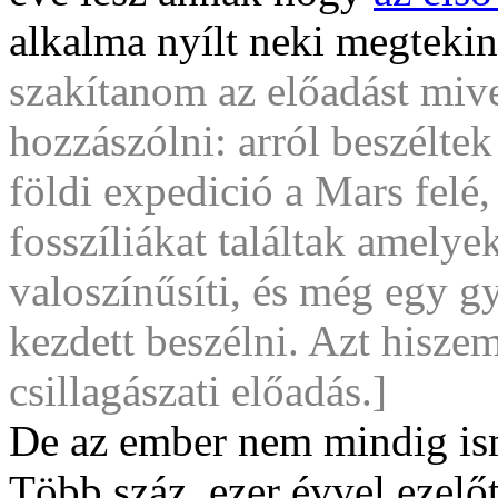
alkalma nyílt neki megtekin
szakítanom az előadást mive
hozzászólni: arról beszélt
földi expedició a Mars felé
fosszíliákat találtak amelye
valoszínűsíti, és még egy g
kezdett beszélni. Azt hiszem
csillagászati előadás.]
De az ember nem mindig ism
Több száz, ezer évvel ezelő