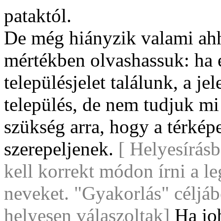
pataktól.
De még hiányzik valami ahho
mértékben olvashassuk: ha e
településjelet találunk, a j
település, de nem tudjuk mi
szükség arra, hogy a térké
szerepeljenek.
[ Helyesírás
kell korrekt módon írni a l
neveket. "Gyakorlás" céljáb
helyesen válaszoltak]
Ha job