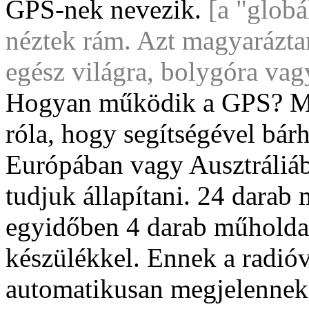
GPS-nek nevezik.
[a "globá
néztek rám. Azt magyarázta
egész világra, bolygóra vag
Hogyan működik a GPS? Min
róla, hogy segítségével bár
Európában vagy Ausztráliá
tudjuk állapítani. 24 darab
egyidőben 4 darab műholdat
készülékkel. Ennek a radió
automatikusan megjelennek 