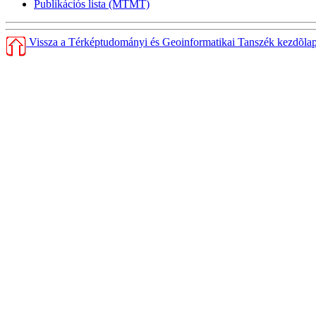
Publikációs lista (MTMT)
Vissza a Térképtudományi és Geoinformatikai Tanszék kezdõlap