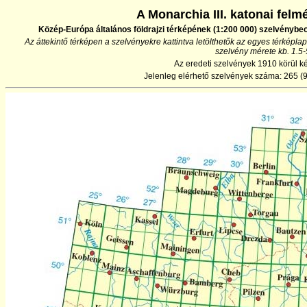
A Monarchia III. katonai felm
Közép-Európa általános földrajzi térképének (1:200 000) szelvénybe
Az áttekintő térképen a szelvényekre kattintva letölthetők az egyes térképla
szelvény mérete kb. 1.5
Az eredeti szelvények 1910 körül k
Jelenleg elérhető szelvények száma: 265 (