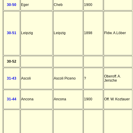
30-50
Eger
Cheb
1900
30-51
Leipzig
Leipzig
1898
Fldw. A.Löber
30-52
Oberoff. A.
31-43
Ascoli
Ascoli Piceno
?
Jersche
31-44
Ancona
Ancona
1900
Off. W. Koztauer