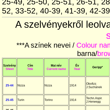
25-49, 25-50, 25-51, 26-51, 28
52, 33-52, 40-39, 41-39, 42-39
A szelvényekről leolv
***A színek nevei /
Colour na
barna/
bro
Szelvény
Cím
Mai név
Év
Geripp*
Sheet
Title
Current
name
Year
Obofizz.
25-44
Nizza
Nizza
1914
J.Suchánek
Techn.Aspir.
25-45
Turin
Torino
1914
J.Herwegg