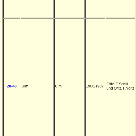
Offiz. E.Schill
28-48
Ulm
Ulm
1906/1907
und Offiz. F.Noltz